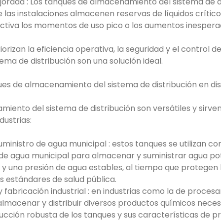
ejorada : Los tanques de almacenamiento del sistema de d
que las instalaciones almacenen reservas de líquidos crítico
ctiva los momentos de uso pico o los aumentos inesper
iorizan la eficiencia operativa, la seguridad y el control d
ma de distribución son una solución ideal.
ues de almacenamiento del sistema de distribución en dist
iento del sistema de distribución son versátiles y sirve
dustrias:
ministro de agua municipal : estos tanques se utilizan 
 de agua municipal para almacenar y suministrar agua po
 y una presión de agua estables, al tiempo que protegen l
s estándares de salud pública.
fabricación industrial : en industrias como la de proces
 almacenar y distribuir diversos productos químicos nece
ucción robusta de los tanques y sus características de p