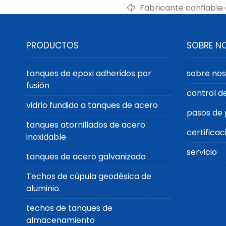
Fabricante confiable
almacenamiento de a
esmalte central
PRODUCTOS
SOBRE N
tanques de epoxi adheridos por
sobre nos
fusión
control d
vidrio fundido a tanques de acero
pasos de 
tanques atornillados de acero
certificac
inoxidable
servicio
tanques de acero galvanizado
Techos de cúpula geodésica de
aluminio.
techos de tanques de
almacenamiento