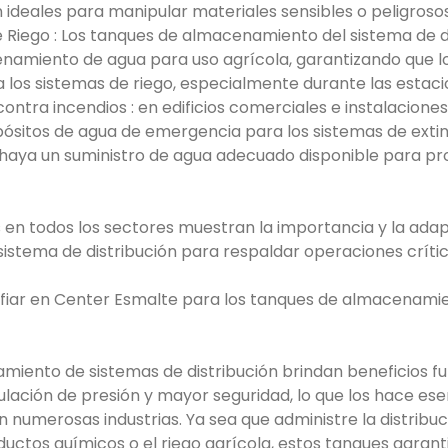
ideales para manipular materiales sensibles o peligrosos
e Riego : Los tanques de almacenamiento del sistema de d
namiento de agua para uso agrícola, garantizando que lo
a los sistemas de riego, especialmente durante las estaci
ntra incendios : en edificios comerciales e instalaciones 
sitos de agua de emergencia para los sistemas de extin
haya un suministro de agua adecuado disponible para pr
s en todos los sectores muestran la importancia y la adap
stema de distribución para respaldar operaciones crític
nfiar en Center Esmalte para los tanques de almacenamie
miento de sistemas de distribución brindan beneficios 
gulación de presión y mayor seguridad, lo que los hace es
 numerosas industrias. Ya sea que administre la distribuc
ctos químicos o el riego agrícola, estos tanques garant