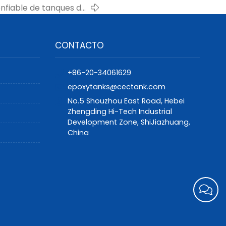
onfiable de tanques de
 soluciones de control
de agua sustentables
CONTACTO
+86-20-34061629
epoxytanks@cectank.com
No.5 Shouzhou East Road, Hebei
Zhengding Hi-Tech Industrial
Development Zone, ShiJiazhuang,
China