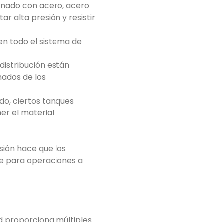
onado con acero, acero
r alta presión y resistir
en todo el sistema de
distribución están
nados de los
do, ciertos tanques
er el material
sión hace que los
le para operaciones a
d proporciona múltiples