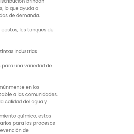
istribución brindan
s, lo que ayuda a
ados de demanda.
e costos, los tanques de
intas industrias
n para una variedad de
comúnmente en los
table a las comunidades.
a calidad del agua y
amiento químico, estos
sarios para los procesos
revención de