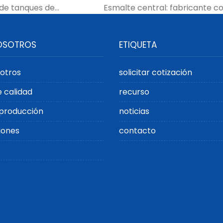
 de tanques de
Esmalte central: fabricante c
gua potable con
recolección de aguas pluviales para
OSOTROS
ETIQUETA
otros
solicitar cotización
e calidad
recurso
producción
noticias
iones
contacto