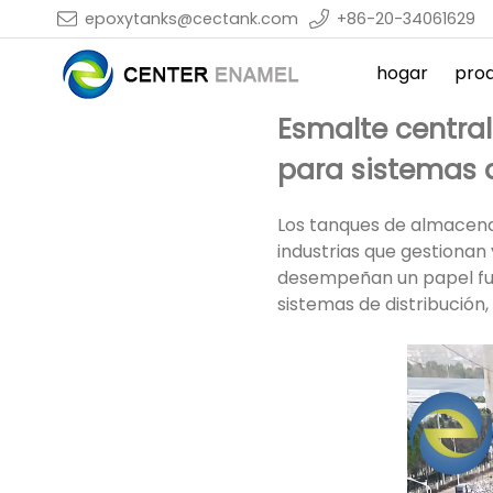
epoxytanks@cectank.com
+86-20-34061629
hogar
pro
Esmalte centra
para sistemas d
Los tanques de almacena
industrias que gestionan 
desempeñan un papel fun
sistemas de distribución,