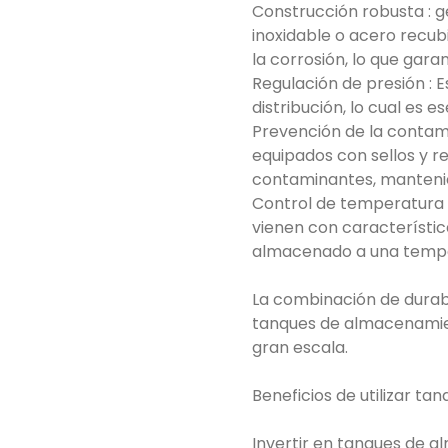
Construcción robusta : 
inoxidable o acero recubi
la corrosión, lo que garan
Regulación de presión :
distribución, lo cual es e
Prevención de la contami
equipados con sellos y r
contaminantes, mantenien
Control de temperatura y
vienen con característi
almacenado a una temper
La combinación de durabi
tanques de almacenamien
gran escala.
Beneficios de utilizar t
Invertir en tanques de a