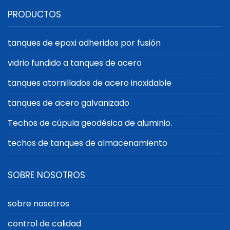
fabricante avanzado de
Fabricante líder de
PRODUCTOS
tanques con
tanques de acero
revestimiento FBE para
revestidos para
soluciones de
necesidades
tanques de epoxi adheridos por fusión
almacenamiento
industriales
vidrio fundido a tanques de acero
superiores
tanques atornillados de acero inoxidable
tanques de acero galvanizado
Techos de cúpula geodésica de aluminio.
techos de tanques de almacenamiento
SOBRE NOSOTROS
sobre nosotros
control de calidad