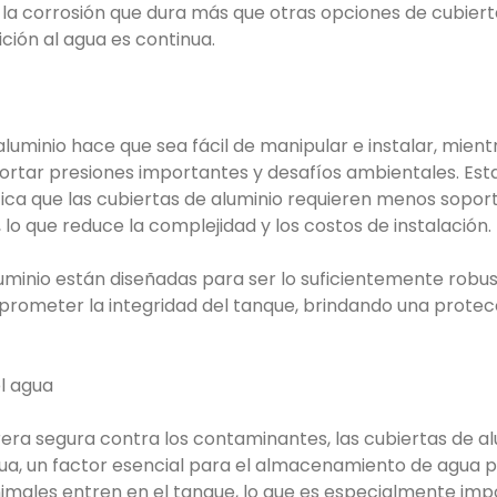
 la corrosión que dura más que otras opciones de cubier
ción al agua es continua.
 aluminio hace que sea fácil de manipular e instalar, mient
ortar presiones importantes y desafíos ambientales. Es
nifica que las cubiertas de aluminio requieren menos sopor
lo que reduce la complejidad y los costos de instalación.
uminio están diseñadas para ser lo suficientemente robu
rometer la integridad del tanque, brindando una protecc
el agua
era segura contra los contaminantes, las cubiertas de a
gua, un factor esencial para el almacenamiento de agua po
 animales entren en el tanque, lo que es especialmente im