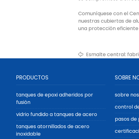
Comuníquese con el Cen
nuestras cubiertas de a
una protección eficiente
Esmalte central: fabr
membrana para nece
industrial
PRODUCTOS
SOBRE N
tanques de epoxi adheridos por
sobre nos
fusión
control d
vidrio fundido a tanques de acero
pasos de 
tanques atornillados de acero
certificac
inoxidable