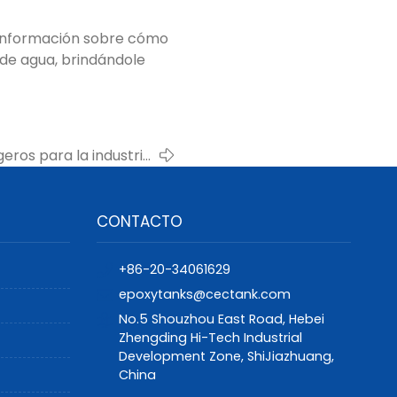
 información sobre cómo
de agua, brindándole
eros para la industria
ando la eficiencia y la
protección
CONTACTO
+86-20-34061629
epoxytanks@cectank.com
No.5 Shouzhou East Road, Hebei
Zhengding Hi-Tech Industrial
Development Zone, ShiJiazhuang,
China