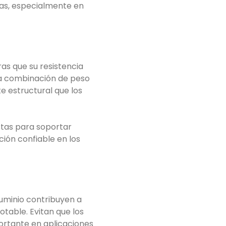
tas, especialmente en
ras que su resistencia
ta combinación de peso
te estructural que los
stas para soportar
ión confiable en los
luminio contribuyen a
table. Evitan que los
portante en aplicaciones