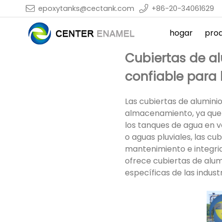
epoxytanks@cectank.com
+86-20-34061629
hogar
pro
Cubiertas de a
confiable para 
Las cubiertas de alumini
almacenamiento, ya que o
los tanques de agua en v
o aguas pluviales, las cu
mantenimiento e integrid
ofrece cubiertas de alum
específicas de las indus