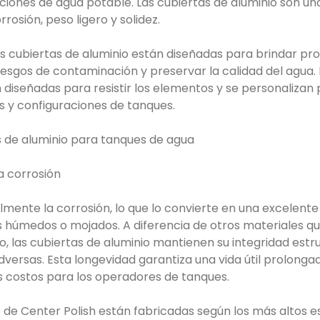
iones de agua potable. Las cubiertas de aluminio son una
rrosión, peso ligero y solidez.
as cubiertas de aluminio están diseñadas para brindar pro
riesgos de contaminación y preservar la calidad del agua.
 diseñadas para resistir los elementos y se personalizan
y configuraciones de tanques.
s de aluminio para tanques de agua
la corrosión
almente la corrosión, lo que lo convierte en una excelent
s húmedos o mojados. A diferencia de otros materiales q
, las cubiertas de aluminio mantienen su integridad estru
dversas. Esta longevidad garantiza una vida útil prolong
s costos para los operadores de tanques.
o de Center Polish están fabricadas según los más altos 