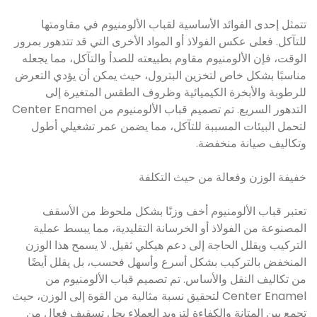
تتمثل إحدى الفوائد الأساسية لقباب الألومنيوم في مقاومتها
للتآكل. فعلى عكس الفولاذ أو المواد الأخرى التي قد تتدهور بمرور
الوقت، فإن الألومنيوم مقاوم بطبيعته للصدأ والتآكل، مما يجعله
مناسبًا بشكل خاص لتخزين البترول، حيث يمكن أن يؤدي التعرض
للرطوبة والأبخرة الكيميائية وظروف الطقس المتغيرة إلى
التدهور السريع. تم تصميم قباب الألومنيوم من Center Enamel
لتحمل البيئات المسببة للتآكل، مما يضمن عمر تشغيلي أطول
وتكاليف صيانة منخفضة.
خفيفة الوزن وفعالة من حيث التكلفة
تعتبر قباب الألومنيوم أخف وزنًا بشكل ملحوظ من الأسقف
المصنوعة من الفولاذ أو الخرسانة التقليدية، مما يبسط عملية
التركيب ويقلل الحاجة إلى دعم هيكلي ثقيل. لا يسمح هذا الوزن
المنخفض بالتركيب بشكل أسرع وأسهل فحسب، بل يقلل أيضًا
من تكاليف النقل والأساس. تم تصميم قباب الألومنيوم من
Center Enamel لتحقيق نسبة مثالية من القوة إلى الوزن، حيث
تجمع بين المتانة والكفاءة لتزويد العملاء بحل تسقيف فعال من