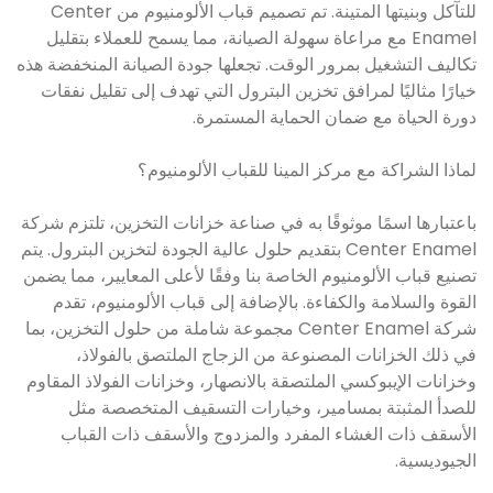
للتآكل وبنيتها المتينة. تم تصميم قباب الألومنيوم من Center
Enamel مع مراعاة سهولة الصيانة، مما يسمح للعملاء بتقليل
تكاليف التشغيل بمرور الوقت. تجعلها جودة الصيانة المنخفضة هذه
خيارًا مثاليًا لمرافق تخزين البترول التي تهدف إلى تقليل نفقات
دورة الحياة مع ضمان الحماية المستمرة.
لماذا الشراكة مع مركز المينا للقباب الألومنيوم؟
باعتبارها اسمًا موثوقًا به في صناعة خزانات التخزين، تلتزم شركة
Center Enamel بتقديم حلول عالية الجودة لتخزين البترول. يتم
تصنيع قباب الألومنيوم الخاصة بنا وفقًا لأعلى المعايير، مما يضمن
القوة والسلامة والكفاءة. بالإضافة إلى قباب الألومنيوم، تقدم
شركة Center Enamel مجموعة شاملة من حلول التخزين، بما
في ذلك الخزانات المصنوعة من الزجاج الملتصق بالفولاذ،
وخزانات الإيبوكسي الملتصقة بالانصهار، وخزانات الفولاذ المقاوم
للصدأ المثبتة بمسامير، وخيارات التسقيف المتخصصة مثل
الأسقف ذات الغشاء المفرد والمزدوج والأسقف ذات القباب
الجيوديسية.