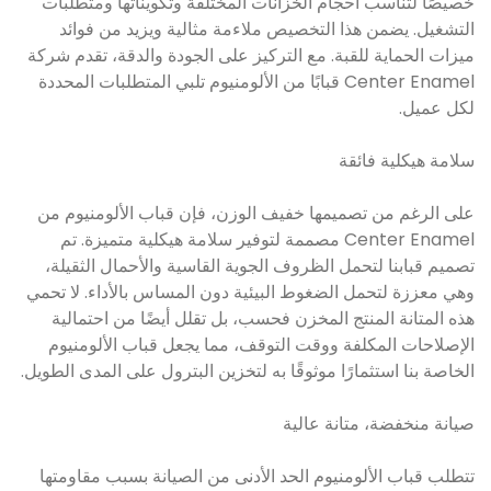
خصيصًا لتناسب أحجام الخزانات المختلفة وتكويناتها ومتطلبات
التشغيل. يضمن هذا التخصيص ملاءمة مثالية ويزيد من فوائد
ميزات الحماية للقبة. مع التركيز على الجودة والدقة، تقدم شركة
Center Enamel قبابًا من الألومنيوم تلبي المتطلبات المحددة
لكل عميل.
سلامة هيكلية فائقة
على الرغم من تصميمها خفيف الوزن، فإن قباب الألومنيوم من
Center Enamel مصممة لتوفير سلامة هيكلية متميزة. تم
تصميم قبابنا لتحمل الظروف الجوية القاسية والأحمال الثقيلة،
وهي معززة لتحمل الضغوط البيئية دون المساس بالأداء. لا تحمي
هذه المتانة المنتج المخزن فحسب، بل تقلل أيضًا من احتمالية
الإصلاحات المكلفة ووقت التوقف، مما يجعل قباب الألومنيوم
الخاصة بنا استثمارًا موثوقًا به لتخزين البترول على المدى الطويل.
صيانة منخفضة، متانة عالية
تتطلب قباب الألومنيوم الحد الأدنى من الصيانة بسبب مقاومتها