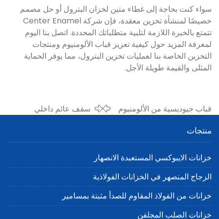
سواء كنت بحاجة إلى غطاء متين لخزان البترول أو حل مصمم
خصيصًا لمنشأة تخزين معقدة، فإن شركة Center Enamel
تتمتع بالخبرة اللازمة لتلبية متطلباتك المحددة. اتصل بنا اليوم
لمعرفة المزيد حول كيفية تعزيز قباب الألومنيوم ومنتجات
التخزين الخاصة بنا لعمليات تخزين البترول، مما يوفر الحماية
المثلى والقيمة طويلة الأجل.
قباب جيوديسية من الألومنيوم
سقف عائم داخلي
لخزانات FBE: تحسين كفاءة
لخزانات تخزين النفط:
منتجات
التخزين والحماية
ضمان الكفاءة والسلامة
خزانات الايبوكسي المستعبدة الانصهار
الزجاج المنصهر في الخزانات الفولاذية
خزانات من الفولاذ المقاوم للصدأ مثبتة بمسامير
خزانات الصلب المجلفن