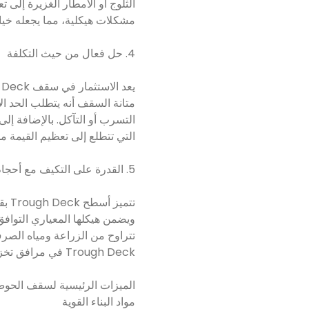
الثلوج أو الأمطار الغزيرة إلى
مشكلات هيكلية، مما يجعله خيارً
4. حل فعال من حيث التكلفة
متانة السقف أنه يتطلب الحد ا
التي تتطلع إلى تعظيم القيمة من
5. القدرة على التكيف مع أحجام الخزانات المختلفة والتطبيقات
تتم
ويضمن هيكلها المعياري التوافق
تتراوح من الزراعة ومياه الصر
Trough Deck في مرافق تخزين متعددة، مما يوفر الاتساق والموثوقية بغض النظر عن التطبيق.
الميزات الرئيسية لسقف الحو
مواد البناء القوية