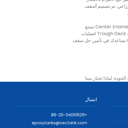
صناعي والزراعي. تم تصميم أسقف
سواء كنت بحاجة إلى سقف لتخزين المياه أو مياه الصرف الصحي أو التطبيقات الزراعية، فإن شركة Center Enamel تتمتع
بالخبرة ومجموعة المنتجات التي تلبي متطلباتك. اتصل بنا اليوم لمعرفة المزيد حول كيفية تعزيز أسقف Trough Deck لعمليات
التخزين الخاصة بك وتوفير حماية طويلة الأمد لخزاناتك المثبتة بالمسامير. دع شركة Center Enamel تساعدك في تأمين حل سقف
ودة: لماذا تختار مينا
اتصال
+86-20-34061629
epoxytanks@cectank.com