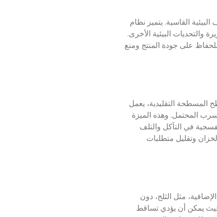
لظروف البيئية القاسية. يتميز نظام
ة والتحديات البيئية الأخرى.
 للحفاظ على جودة المنتج ومنع
على عكس الأسطح المسطحة التقليدية، يعمل
سرب المحتمل. وهذه الميزة
فسجية في التآكل والتلف
زان، يعمل سقف Trough Deck على إطالة عمر الخزان وتقليل متطلبات
ضافية، مثل الثلج، دون
 حيث يمكن أن يؤدي تساقط