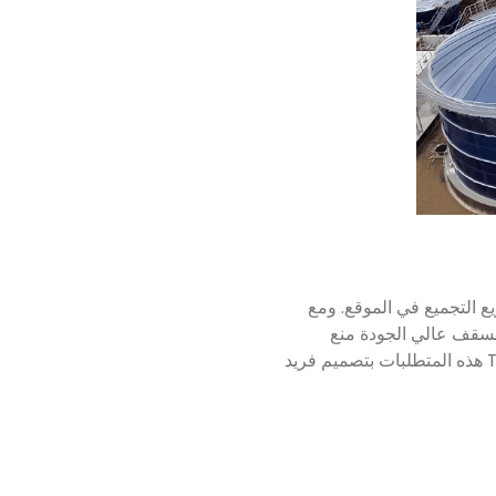
ع التجميع في الموقع. ومع
لسقف عالي الجودة منع
التسربات وتقليل تكاليف الصيانة وحماية المواد المخزنة من العوامل البيئية. يلبي سقف Trough Deck هذه المتطلبات بتصميم فريد