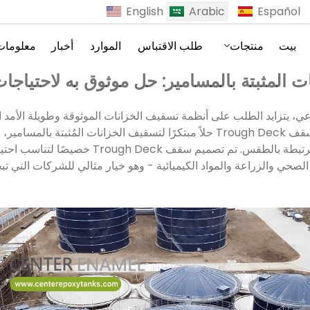
English
Arabic
Español
بيت
منتجات
طلب الاقتباس
الموارد
أخبار
معلومات
لمثبتة بالمسامير: حل موثوق به لاحتياجات
ي، يتزايد الطلب على أنظمة تسقيف الخزانات الموثوقة وطويلة الأمد ا
وتعزز الأداء العام للخزان. يعد سقف Trough Deck حلاً مبتكرًا لتسقيف الخزانات المُ
والمقاومة الفائقة للتحديات المرتبطة بالطقس. تم 
لصحي والزراعة والمواد الكيميائية - وهو خيار مثالي للشركات التي 