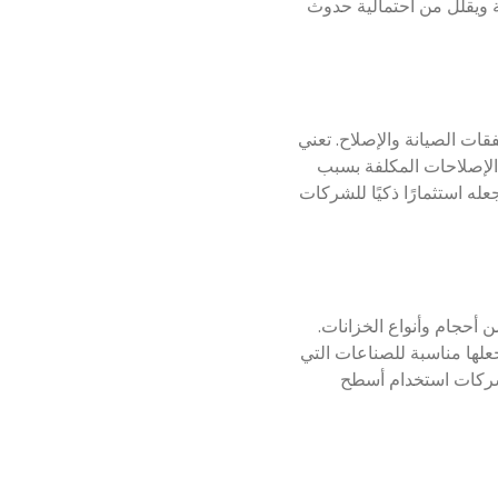
ة ويقلل من احتمالية حدوث
لى تقليل نفقات الصيانة والإصلاح. تعني
الإصلاحات المكلفة بسبب
 الفعال لسقف Trough Deck عمرًا طويلاً، مما يجعله استثمارًا ذكيًا للشركات
وعة من أحجام وأنواع الخزانات.
علها مناسبة للصناعات التي
للشركات استخدام أسطح