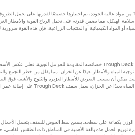
تم تصنيع سقف Trough Deck من مواد عالية الجودة، تم اختيارها خصيصًا لقدرتها على تحمل ا
امة الهيكل، مما يضمن قدرته على تحمل الرياح القوية والأمطار الغزير
ياه أو المواد الكيميائية أو المنتجات الزراعية، فإن هذه القوة ضرورية
من بين السمات البارزة لسقف Trough Deck خصائصه المقاومة للعوامل الجوية. ف
ه المياه والأمطار بعيدًا عن الخزان، مما يقلل من خطر التجمع والت
يث يمكن أن يتسبب التعرض للأمطار الغزيرة والثلوج والأشعة فوق البن
بمرور الوقت. ومن خلال توجيه المياه بعيدًا عن الخ
لوزن بكفاءة على سطحه. يسمح نمط الحوض للسقف بتحمل الأحمال الإ
رة توزيع الحمل هذه بالغة الأهمية في المناطق ذات الطقس القاسي،