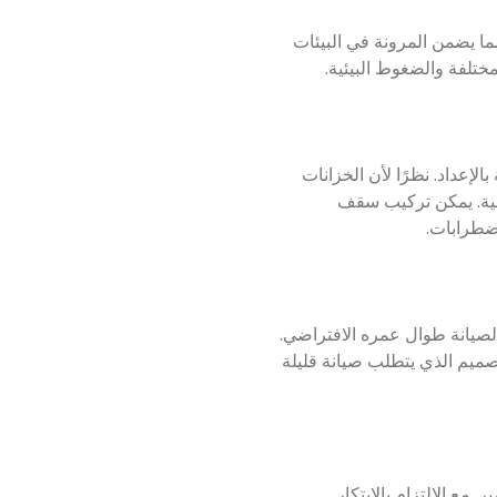
لألومنيوم، مما يضمن المرونة في البيئات
مختلفة والضغوط البيئية.
تبطة بالإعداد. نظرًا لأن الخزانات
خاصية. يمكن تركيب سقف
ل الجوية، يتطلب سقف Trough Deck الحد الأدنى من الصيانة طوال عمره الافتراضي.
صميم الذي يتطلب صيانة قليلة
ة بالمسامير. مع الالتزام بالابتكار