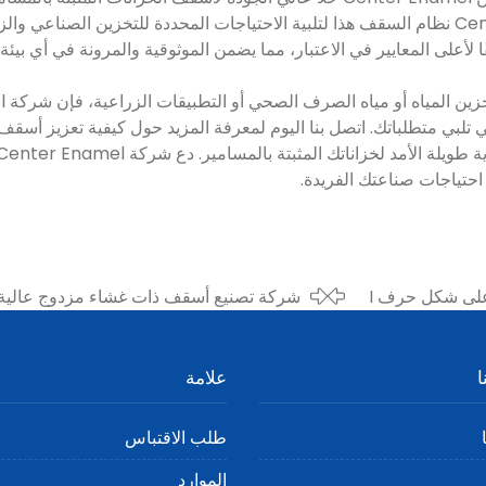
والمتانة، طورت Center Enamel نظام السقف هذا لتلبية الاحتياجات المحددة للتخزين ال
احتياجات صناعتك الفريدة.
مينا مركزية - أسقف خارجية على شكل حرف I
شركة تصنيع أسقف ذات غشاء مزدوج عالية الج
المركز لتلبية احتياجات التخزين الخاصة بك
ا
علامة
طلب الاقتباس
الموارد