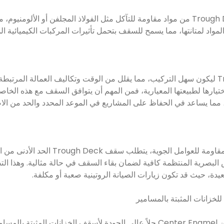
عادة ما يتم تصنيع سقف Trough Deck من مواد مقاومة للتآكل مثل الفولاذ المجلفن أو ا
 المواد لمتانتها، مما يسمح للسقف بتحمل تأثيرات المركبات الكيميائية ال
تم تصميم سقف Trough Deck ليكون سهل التركيب، مما يقلل من الوقت وتكاليف العمالة المر
م اختيارها لطبيعتها المعيارية، فمن المهم أن يتوافق السقف مع هذه ال
بفضل بنيته القوية وخصائصه المقاومة للعوام
البصرية المنتظمة كافية لضمان بقاء السقف في حالة مثالية. وهذا الت
دة، حيث قد تكون زيارات الصيانة الروتينية صعبة أو مكلفة.
لخزانات المثبتة بالمسامير
توفر أسقف Trough Deck من Center Enamel حلاً عالي الجودة لأسقف الخزانات المثبت