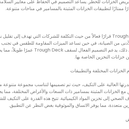
 تعريض الخزانات للخطر. يساعد التصميم في الحفاظ على معايير السلام
ا ممتازًا لتطبيقات الخزانات المثبتة بالمسامير في مناخات متنوعة.
يعد الاستثمار في سقف Trough Deck قرارًا فعالاً من حيث التكلفة للشركات التي تهدف إ
لأدنى من الصيانة، في حين تساعد الميزات المقاومة للطقس في تجنب 
التسرب أو التآكل. بالإضافة إلى ذلك، يدعم التصميم
 خزانات التخزين الخاصة بها.
يز أسطح Trough Deck بقدرتها العالية على التكيف، حيث تم تصميمها لتناسب مجموعة متن
 مع الخزانات المثبتة بمسامير ذات السعات والأغراض المختلفة، مما يج
ف الصحي إلى تخزين المواد الكيميائية. تتيح هذه القدرة على التكيف 
ض