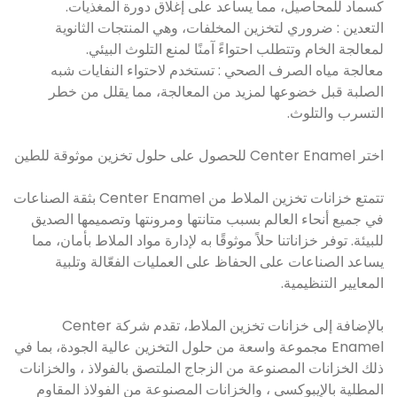
كسماد للمحاصيل، مما يساعد على إغلاق دورة المغذيات.
التعدين : ضروري لتخزين المخلفات، وهي المنتجات الثانوية
لمعالجة الخام وتتطلب احتواءً آمنًا لمنع التلوث البيئي.
معالجة مياه الصرف الصحي : تستخدم لاحتواء النفايات شبه
الصلبة قبل خضوعها لمزيد من المعالجة، مما يقلل من خطر
التسرب والتلوث.
اختر Center Enamel للحصول على حلول تخزين موثوقة للطين
تتمتع خزانات تخزين الملاط من Center Enamel بثقة الصناعات
في جميع أنحاء العالم بسبب متانتها ومرونتها وتصميمها الصديق
للبيئة. توفر خزاناتنا حلاً موثوقًا به لإدارة مواد الملاط بأمان، مما
يساعد الصناعات على الحفاظ على العمليات الفعّالة وتلبية
المعايير التنظيمية.
بالإضافة إلى خزانات تخزين الملاط، تقدم شركة Center
Enamel مجموعة واسعة من حلول التخزين عالية الجودة، بما في
ذلك الخزانات المصنوعة من الزجاج الملتصق بالفولاذ ، والخزانات
المطلية بالإيبوكسي ، والخزانات المصنوعة من الفولاذ المقاوم