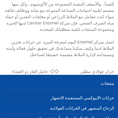
للصدأ ، والأسقف المقببة المصنوعة من الألومنيوم ، وكل منها
مصمم لتلبية احتياجات الصناعة المتنوعة مع متانة ووظائف فائقة.
سواء كنت تتعامل مع الملاط الزراعي أو مخلفات التعدين أو حمأة
مياه الصرف الصحي، فإن شركة Center Enamel لديها الخبرة
ومجموعة المنتجات لتلبية متطلباتك المحددة.
اتصل بمركز Enamel اليوم لمعرفة المزيد عن خزانات تخزين
الملاط لدينا وكيف يمكننا مساعدتك في تحقيق حلول فعالة وآمنة
ومستدامة لإدارة الملاط مصممة خصيصًا لصناعتك.
خزان فولاذي مطلي
حامل الغاز ذو الغشاء
بالإيبوكسي لتخزين الرشح:
المزدوج: حل فعال
منتجات
حلول موثوقة وطويلة الأمد
لتخزين الغاز الحيوي
خزانات الايبوكسي المستعبدة الانصهار
الزجاج المنصهر في الخزانات الفولاذية