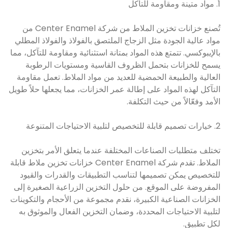
1. مواد متينة ومقاومة للتآكل
تُصنع خزانات تخزين الملاط من شركة Center Enamel من
مواد عالية الجودة مثل الزجاج الملتصق بالفولاذ والفولاذ المطلي
بالإيبوكسي. تتمتع هذه المواد بمتانة استثنائية ومقاومة للتآكل، مما
يسمح للخزانات بتحمل الظروف القاسية ومستويات الرطوبة
العالية والطبيعة الحمضية للعديد من مواد الملاط. تعمل مقاومة
التآكل لهذه المواد على إطالة عمر الخزانات، مما يجعلها حلاً طويل
الأمد وفعّالاً من حيث التكلفة.
2. خيارات تصميم قابلة للتخصيص لتلبية الاحتياجات المتنوعة
تختلف متطلبات الصناعات المختلفة عندما يتعلق الأمر بتخزين
الملاط. تقدم شركة Center Enamel خزانات تخزين ملاط ​​قابلة
للتخصيص يمكن تصميمها لتناسب التطبيقات والقدرات والقيود
المفروضة على الموقع. من حلول التخزين الزراعية الصغيرة إلى
الخزانات الصناعية الكبيرة، نقدم مجموعة من الأحجام والتكوينات
لتلبية الاحتياجات المحددة، وضمان التخزين الفعال والموثوق به
لكل تطبيق.