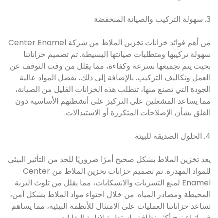
3. سهولة التركيب والصيانة المنخفضة
من أهم فوائد خزانات تخزين الملاط من شركة Center Enamel
سهولة تركيبها ومتطلبات صيانتها البسيطة. تم تصميم خزاناتنا
بحيث يتم تجميعها بسرعة وكفاءة، مما يقلل من وقت التوقف عن
العمل وتكاليف التركيب. بالإضافة إلى ذلك، بفضل المواد عالية
الجودة التي تصنع منها، تتطلب هذه الخزانات القليل من الصيانة،
مما يساعد المشغلين على التركيز على أنشطتهم الأساسية دون
القلق بشأن الإصلاحات المتكررة أو الاستبدالات.
4. الحلول الصديقة للبيئة
يعد تخزين الملاط بشكل صحيح أمرًا ضروريًا للحد من التأثير البيئي
للمواد المهدرة. تم تصميم خزانات تخزين الملاط من Center
Enamel لمنع التسربات والانسكابات، مما يقلل من تلوث التربة
المحيطة ومصادر المياه. من خلال احتواء مواد الملاط بشكل آمن،
تساعد خزاناتنا العمليات على الامتثال للأنظمة البيئية، مما يساهم
في اتباع نهج أكثر نظافة واستدامة لإدارة النفايات.