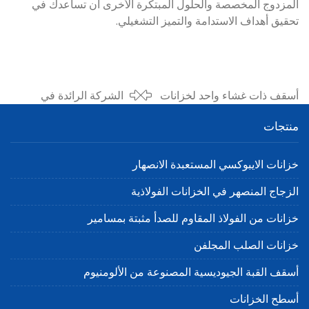
المزدوج المخصصة والحلول المبتكرة الأخرى أن تساعدك في
تحقيق أهداف الاستدامة والتميز التشغيلي.
أسقف ذات غشاء واحد لخزانات
الشركة الرائدة في
الغاز الحيوي: حلول فعالة من
الصين في تصنيع أسقف
منتجات
حيث التكلفة ومحكمة الإغلاق
الغشاء المزدوج | مينا
المركز
خزانات الايبوكسي المستعبدة الانصهار
الزجاج المنصهر في الخزانات الفولاذية
خزانات من الفولاذ المقاوم للصدأ مثبتة بمسامير
خزانات الصلب المجلفن
أسقف القبة الجيوديسية المصنوعة من الألومنيوم
أسطح الخزانات