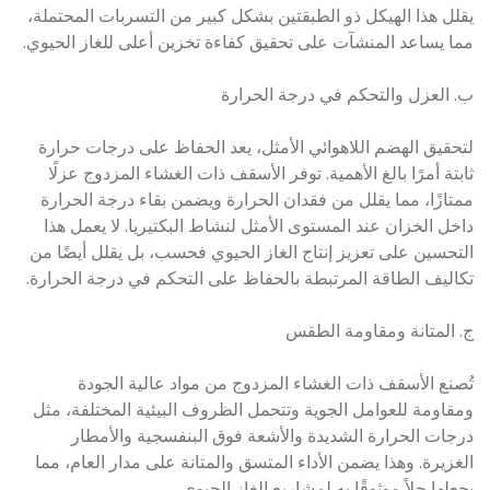
يقلل هذا الهيكل ذو الطبقتين بشكل كبير من التسربات المحتملة،
مما يساعد المنشآت على تحقيق كفاءة تخزين أعلى للغاز الحيوي.
ب. العزل والتحكم في درجة الحرارة
لتحقيق الهضم اللاهوائي الأمثل، يعد الحفاظ على درجات حرارة
ثابتة أمرًا بالغ الأهمية. توفر الأسقف ذات الغشاء المزدوج عزلًا
ممتازًا، مما يقلل من فقدان الحرارة ويضمن بقاء درجة الحرارة
داخل الخزان عند المستوى الأمثل لنشاط البكتيريا. لا يعمل هذا
التحسين على تعزيز إنتاج الغاز الحيوي فحسب، بل يقلل أيضًا من
تكاليف الطاقة المرتبطة بالحفاظ على التحكم في درجة الحرارة.
ج. المتانة ومقاومة الطقس
تُصنع الأسقف ذات الغشاء المزدوج من مواد عالية الجودة
ومقاومة للعوامل الجوية وتتحمل الظروف البيئية المختلفة، مثل
درجات الحرارة الشديدة والأشعة فوق البنفسجية والأمطار
الغزيرة. وهذا يضمن الأداء المتسق والمتانة على مدار العام، مما
يجعلها حلاً موثوقًا به لمشاريع الغاز الحيوي.